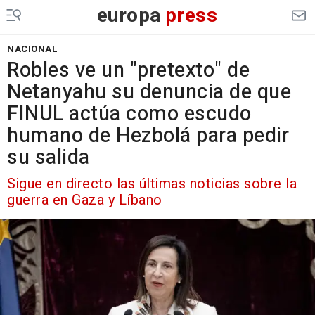
europa
press
NACIONAL
Robles ve un "pretexto" de
Netanyahu su denuncia de que
FINUL actúa como escudo
humano de Hezbolá para pedir
su salida
Sigue en directo las últimas noticias sobre la
guerra en Gaza y Líbano