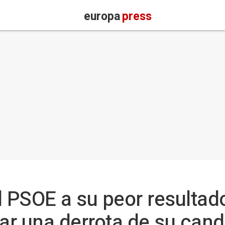
europa
press
l PSOE a su peor resultad
jar una derrota de su cand