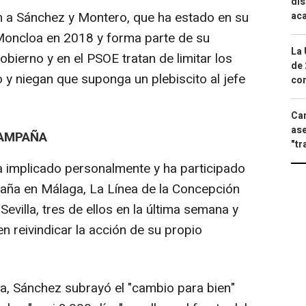
dis
n a Sánchez y Montero, que ha estado en su
aca
Moncloa en 2018 y forma parte de su
La 
bierno y en el PSOE tratan de limitar los
de 
 y niegan que suponga un plebiscito al jefe
com
Can
ase
CAMPAÑA
"tr
a implicado personalmente y ha participado
paña en Málaga, La Línea de la Concepción
Sevilla, tres de ellos en la última semana y
n reivindicar la acción de su propio
uza, Sánchez subrayó el "cambio para bien"