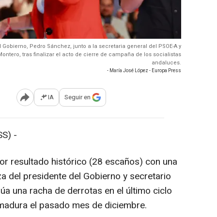
l Gobierno, Pedro Sánchez, junto a la secretaria general del PSOE-A y
ontero, tras finalizar el acto de cierre de campaña de los socialistas
andaluces.
- María José López - Europa Press
IA
Seguir en
Abrir opciones para compartir
S) -
eor resultado histórico (28 escaños) con una
a del presidente del Gobierno y secretario
úa una racha de derrotas en el último ciclo
madura el pasado mes de diciembre.