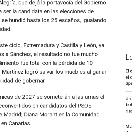
legría, que dejó la portavocía del Gobierno
a ser la candidata en las elecciones de
 se hundió hasta los 25 escaños, igualando
idad.
ste ciclo, Extremadura y Castilla y León, ya
s a Sánchez, el resultado no fue mucho
L
imiento fue total con la pérdida de 10
 Martínez logró salvar los muebles al ganar
El 
el 
ilidad de gobernar.
Spa
micas de 2027 se someterán a las urnas el
Un 
econvertidos en candidatos del PSOE:
tad
ri
e Madrid; Diana Morant en la Comunidad
 en Canarias.
Mue