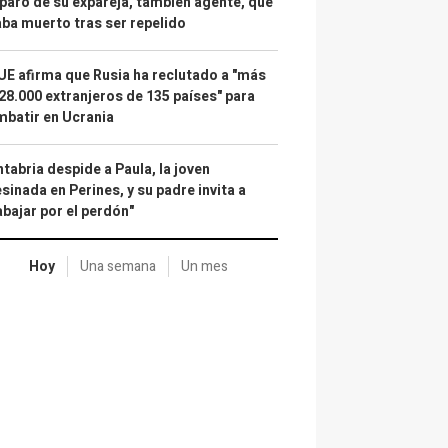
paro de su expareja, también agente, que
ba muerto tras ser repelido
UE afirma que Rusia ha reclutado a "más
28.000 extranjeros de 135 países" para
batir en Ucrania
tabria despide a Paula, la joven
sinada en Perines, y su padre invita a
abajar por el perdón"
Hoy
Una semana
Un mes