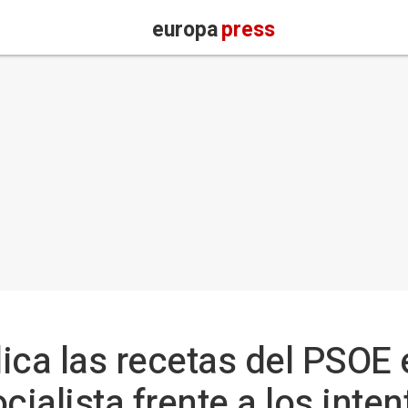
europa
press
ica las recetas del PSOE 
cialista frente a los inten