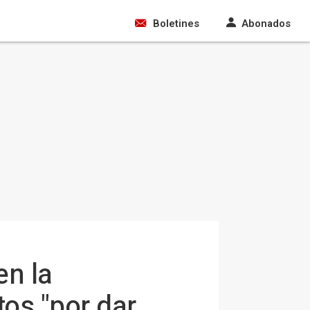
Boletines
Abonados
en la
tos "por dar