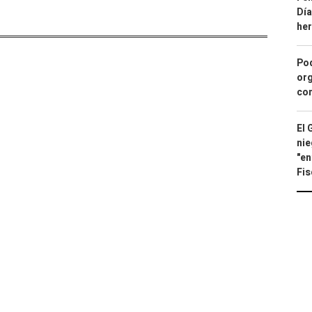
Día
he
Pod
org
con
El 
nie
"en
Fis