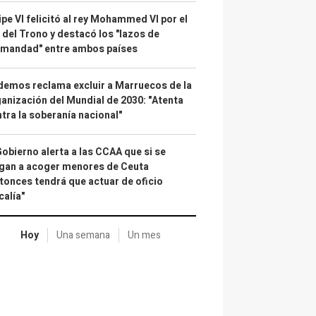
ipe VI felicitó al rey Mohammed VI por el
 del Trono y destacó los "lazos de
rmandad" entre ambos países
emos reclama excluir a Marruecos de la
anización del Mundial de 2030: "Atenta
tra la soberanía nacional"
Gobierno alerta a las CCAA que si se
gan a acoger menores de Ceuta
tonces tendrá que actuar de oficio
calía"
Hoy
Una semana
Un mes