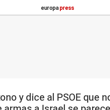
europa
press
tono y dice al PSOE que no
 armas a Israel se parec