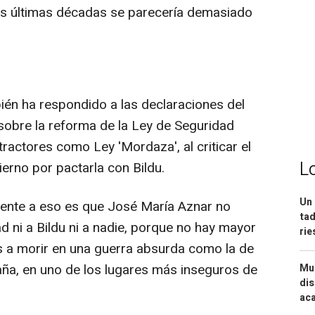
las últimas décadas se parecería demasiado
én ha respondido a las declaraciones del
sobre la reforma de la Ley de Seguridad
ractores como Ley 'Mordaza', al criticar el
L
erno por pactarla con Bildu.
Un 
rente a eso es que José María Aznar no
tad
 ni a Bildu ni a nadie, porque no hay mayor
ri
s a morir en una guerra absurda como la de
paña, en uno de los lugares más inseguros de
Mue
dis
aca