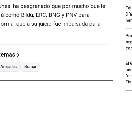
munes' ha desgranado que por mucho que le
Fel
cirá como Bildu, ERC, BNG y PNV para
Día
he
norma, que a su juicio fue impulsada para
.
Pod
org
con
 temas
El 
 Armadas
Sumar
nie
"en
Fis