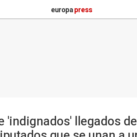
europa
press
e 'indignados' llegados 
diputados que se unan a 