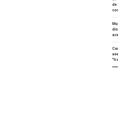
de 
com
Mue
dis
aca
Can
ase
"tr