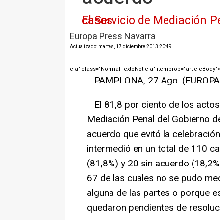
El Servicio de Mediación Penal del Gobierno de Navarra tramitó el pasado año un total de 191 casos
Europa Press Navarra
Actualizado: martes, 17 diciembre 2013 20:49
cia" class="NormalTextoNoticia" itemprop="articleBody">
PAMPLONA, 27 Ago. (EUROPA 
El 81,8 por ciento de los actos 
Mediación Penal del Gobierno d
acuerdo que evitó la celebración
intermedió en un total de 110 c
(81,8%) y 20 sin acuerdo (18,2%)
67 de las cuales no se pudo medi
alguna de las partes o porque e
quedaron pendientes de resoluci