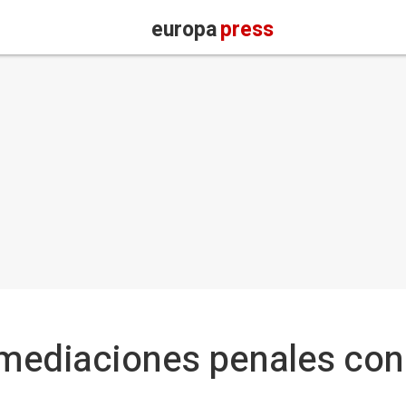
europa
press
 mediaciones penales con