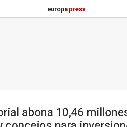
europa
press
orial abona 10,46 millone
 concejos para inversio