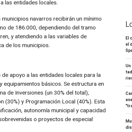
a las entidades locales.
os municipios navarros recibirán un mínimo
L
imo de 186.000, dependiendo del tramo
ren, y atendiendo a las variables de
El 
a de los municipios.
el 
Spa
Un 
tad
o de apoyo a las entidades locales para la
ri
 y equipamientos básicos. Se estructura en
ma de Inversiones (un 30% del total),
Can
ase
n (30%) y Programación Local (40%). Esta
"tr
nificación, autonomía municipal y capacidad
sobrevenidas o proyectos de especial
Mue
dis