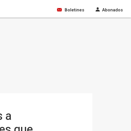
Boletines
Abonados
s a
nes que