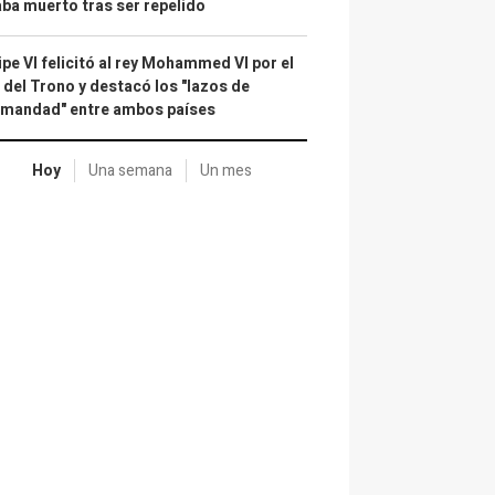
ba muerto tras ser repelido
ipe VI felicitó al rey Mohammed VI por el
 del Trono y destacó los "lazos de
rmandad" entre ambos países
Hoy
Una semana
Un mes