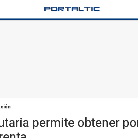
ación
taria permite obtener por
renta