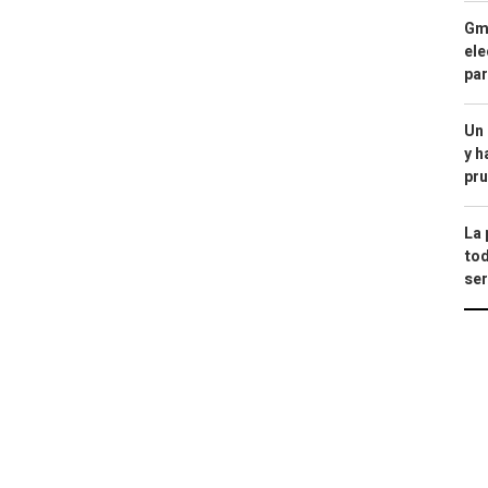
Gma
ele
par
Un
y h
pru
La 
tod
ser