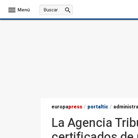
Menú
europa
press
/
portaltic
/
administr
La Agencia Tribu
certificados de 