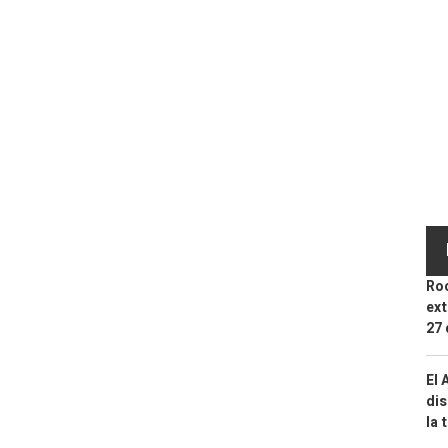
Roc
ext
27 
El 
dis
la 