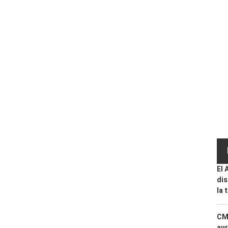
El 
dis
la 
CMF
aur