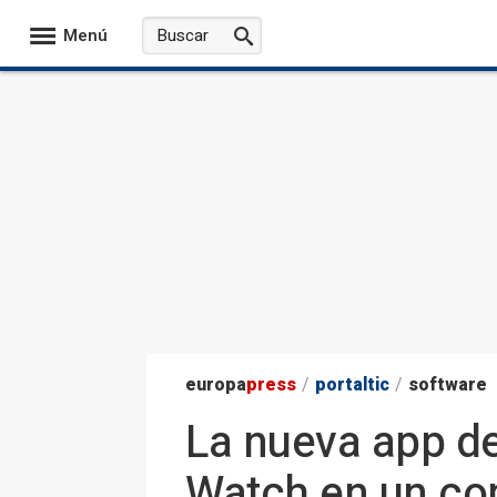
Menú
europa
press
/
portaltic
/
software
La nueva app d
Watch en un co