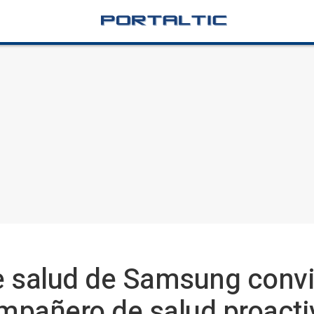
e salud de Samsung convi
mpañero de salud proacti