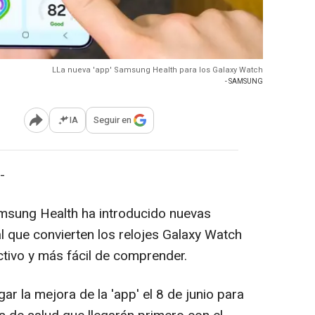
LLa nueva 'app' Samsung Health para los Galaxy Watch
- SAMSUNG
IA
Seguir en
Abrir opciones para compartir
-
amsung Health ha introducido nuevas
ial que convierten los relojes Galaxy Watch
tivo y más fácil de comprender.
la mejora de la 'app' el 8 de junio para