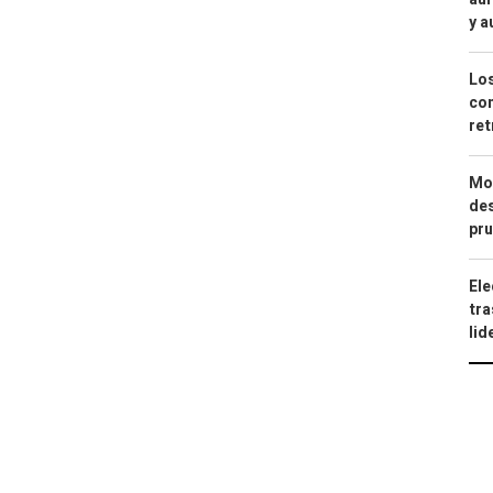
y a
Los
com
ret
Mod
des
pru
Ele
tra
lid