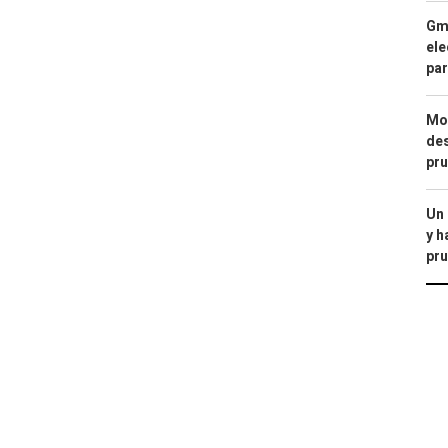
Gma
ele
par
Mod
des
pru
Un
y h
pru