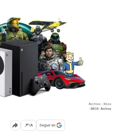
Archivo - Xbox
- XBOX - Archivo
IA
Seguir en
Abrir opciones para compartir