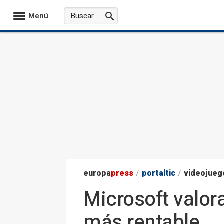
Menú
europa
press
/
portaltic
/
videojueg
Microsoft valor
más rentable