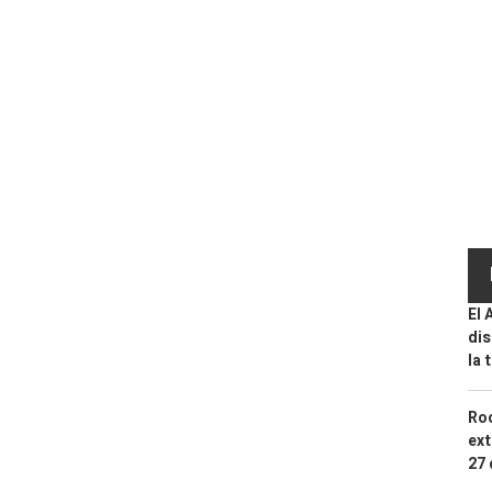
El 
dis
la 
Roc
ext
27 