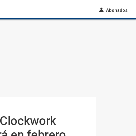
Abonados
 Clockwork
rá en febrero