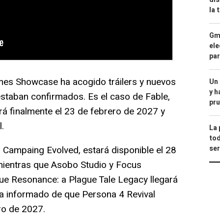
la 
Gma
ele
par
mes Showcase ha acogido tráilers y nuevos
Un
y h
 estaban confirmados. Es el caso de Fable,
pru
á finalmente el 23 de febrero de 2027 y
l.
La 
tod
o Campaing Evolved, estará disponible el 28
ser
 mientras que Asobo Studio y Focus
ue Resonance: a Plague Tale Legacy llegará
ha informado de que Persona 4 Revival
ro de 2027.