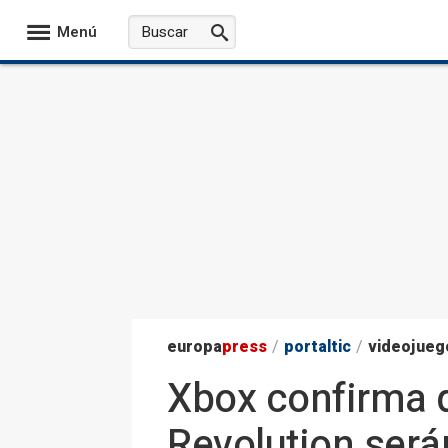
Menú
europa
press
/
portaltic
/
videojueg
Xbox confirma q
Revolution serán