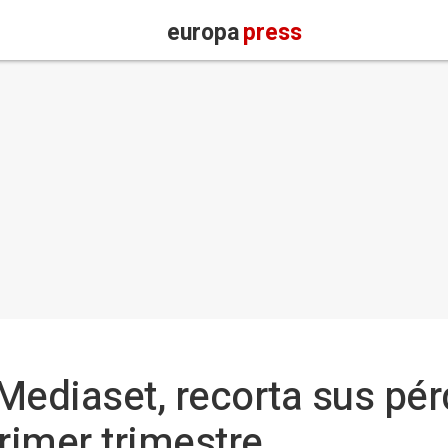
europa
press
Mediaset, recorta sus pér
rimer trimestre