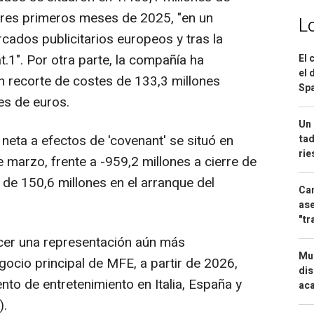
tres primeros meses de 2025, "en un
L
cados publicitarios europeos y tras la
t.1". Por otra parte, la compañía ha
El 
el 
 recorte de costes de 133,3 millones
Spa
nes de euros.
Un 
 neta a efectos de 'covenant' se situó en
tad
ri
 marzo, frente a -959,2 millones a cierre de
de 150,6 millones en el arranque del
Can
ase
"tr
ecer una representación aún más
Mue
gocio principal de MFE, a partir de 2026,
dis
to de entretenimiento en Italia, España y
aca
).