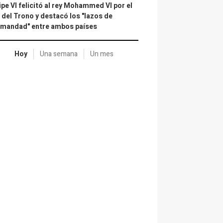
ipe VI felicitó al rey Mohammed VI por el
 del Trono y destacó los "lazos de
rmandad" entre ambos países
Hoy
Una semana
Un mes