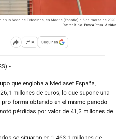
ña en la Sede de Telecinco, en Madrid (España) a 5 de marzo de 2020.
- Ricardo Rubio - Europa Press - Archivo
IA
Seguir en
Abrir opciones para compartir
S) -
upo que engloba a Mediaset España,
 26,1 millones de euros, lo que supone una
o pro forma obtenido en el mismo periodo
 anotó pérdidas por valor de 41,3 millones de
ados se situaron en 1.463,1 millones de