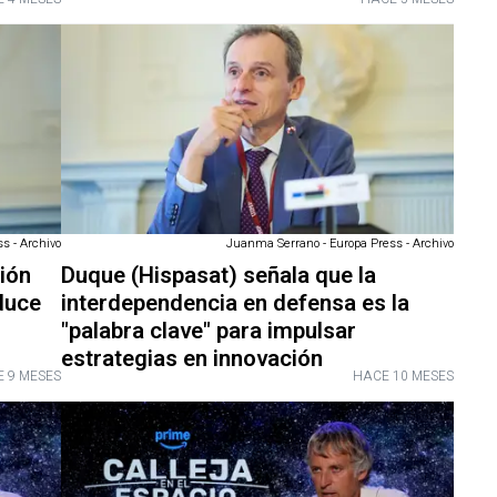
s - Archivo
Juanma Serrano - Europa Press - Archivo
ión
Duque (Hispasat) señala que la
duce
interdependencia en defensa es la
"palabra clave" para impulsar
estrategias en innovación
 9 MESES
HACE 10 MESES