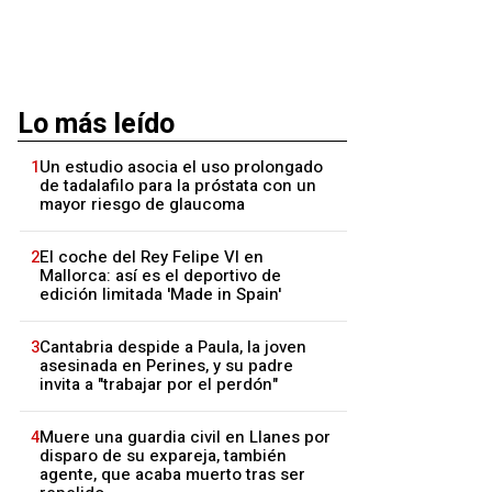
Lo más leído
1
Un estudio asocia el uso prolongado
de tadalafilo para la próstata con un
mayor riesgo de glaucoma
2
El coche del Rey Felipe VI en
Mallorca: así es el deportivo de
edición limitada 'Made in Spain'
3
Cantabria despide a Paula, la joven
asesinada en Perines, y su padre
invita a "trabajar por el perdón"
4
Muere una guardia civil en Llanes por
disparo de su expareja, también
agente, que acaba muerto tras ser