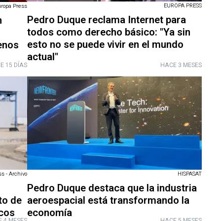
EUROPA PRESS
uropa Press
Pedro Duque reclama Internet para
n
todos como derecho básico: "Ya sin
esto no se puede vivir en el mundo
enos
actual"
E 15 DÍAS
HACE 3 MESES
s - Archivo
HISPASAT
Pedro Duque destaca que la industria
to de
aeroespacial está transformando la
icos
economía
 4 MESES
HACE 5 MESES