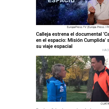
EuropaPress.TV (Europa Press / P
Calleja estrena el documental 'Ca
en el espacio: Misión Cumplida' 
su viaje espacial
HAC
CUATRO