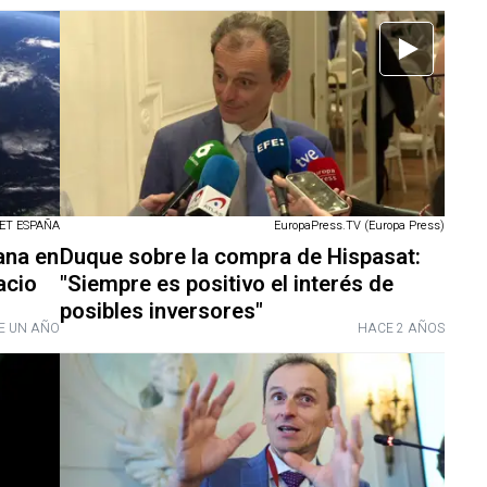
ET ESPAÑA
EuropaPress.TV (Europa Press)
ana en
Duque sobre la compra de Hispasat:
acio
"Siempre es positivo el interés de
posibles inversores"
E UN AÑO
HACE 2 AÑOS