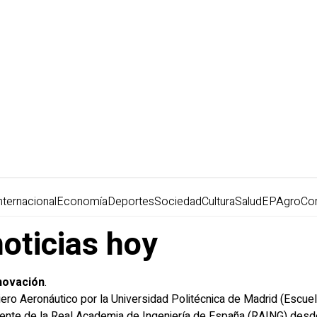
nternacional
Economía
Deportes
Sociedad
Cultura
Salud
EPAgro
Co
oticias hoy
nnovación
.
ro Aeronáutico por la Universidad Politécnica de Madrid (Escuel
ente de la Real Academia de Ingeniería de España (RAING) desd