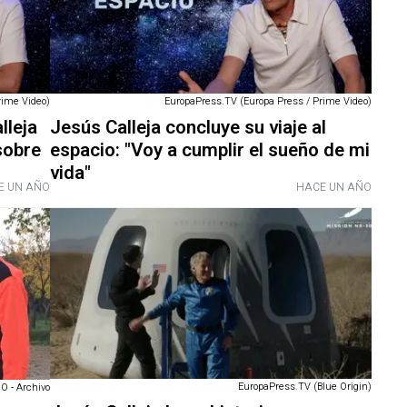
rime Video)
EuropaPress.TV (Europa Press / Prime Video)
lleja
Jesús Calleja concluye su viaje al
sobre
espacio: "Voy a cumplir el sueño de mi
vida"
E UN AÑO
HACE UN AÑO
EuropaPress.TV (Blue Origin)
 - Archivo