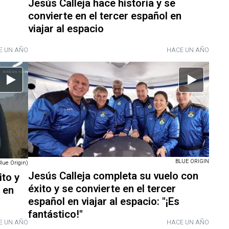
Jesús Calleja hace historia y se
convierte en el tercer español en
viajar al espacio
E UN AÑO
HACE UN AÑO
BLUE ORIGIN
lue Origin)
Jesús Calleja completa su vuelo con
ito y
éxito y se convierte en el tercer
 en
español en viajar al espacio: "¡Es
fantástico!"
E UN AÑO
HACE UN AÑO