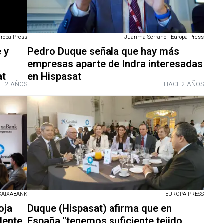
uropa Press
Juanma Serrano - Europa Press
 y
Pedro Duque señala que hay más
empresas aparte de Indra interesadas
at
en Hispasat
E 2 AÑOS
HACE 2 AÑOS
EUROPA PRESS
CAIXABANK
Duque (Hispasat) afirma que en
oja
España "tenemos suficiente tejido
dente