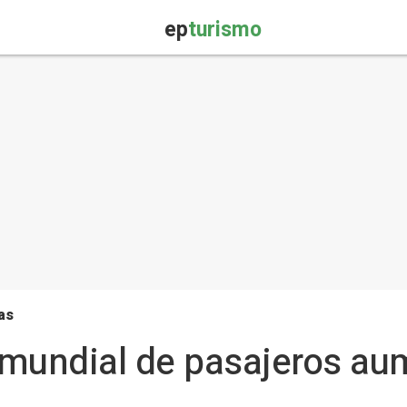
ep
turismo
as
o mundial de pasajeros a