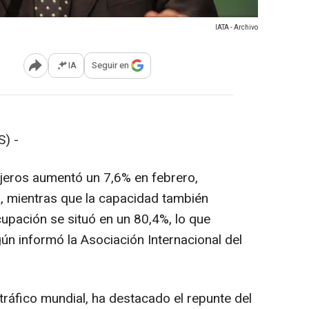
IATA - Archivo
IA
Seguir en
Abrir opciones para compartir
) -
ajeros aumentó un 7,6% en febrero,
 mientras que la capacidad también
cupación se situó en un 80,4%, lo que
n informó la Asociación Internacional del
 tráfico mundial, ha destacado el repunte del