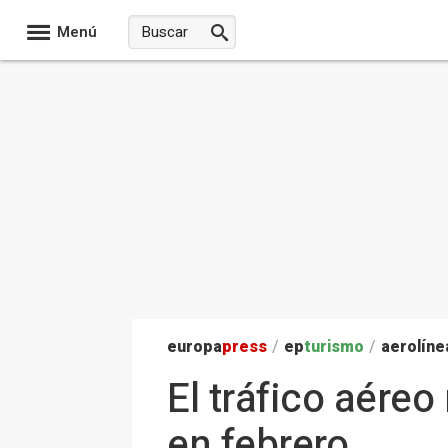
Menú
europa
press
/
ep
turismo
/
aerolíne
El tráfico aére
en febrero