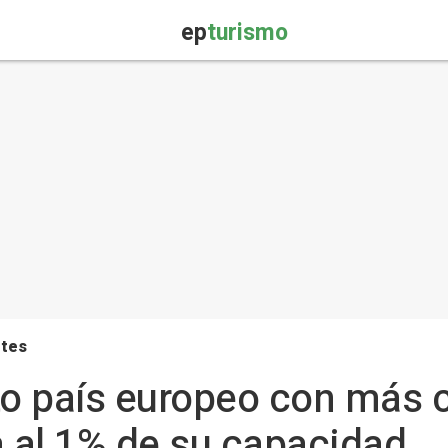
ep
turismo
rtes
to país europeo con más 
a al 1% de su capacidad