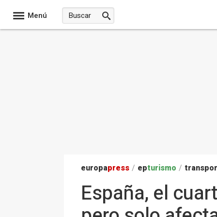
Menú
europa
press
/
ep
turismo
/
transpo
España, el cuar
pero solo afect