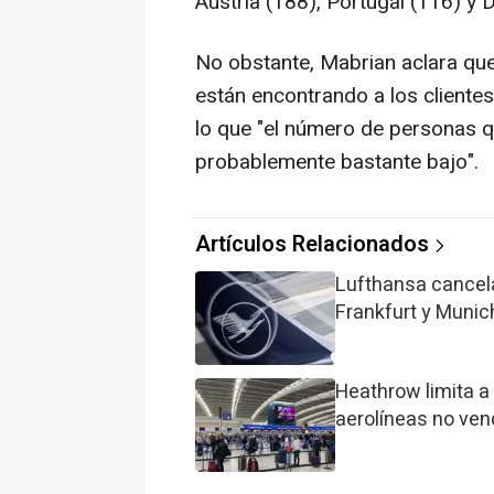
Austria (188), Portugal (116) y 
No obstante, Mabrian aclara que
están encontrando a los cliente
lo que "el número de personas q
probablemente bastante bajo".
Artículos Relacionados
Lufthansa cancela
Frankfurt y Munic
Heathrow limita a 
aerolíneas no ven