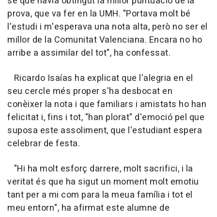
se que havia obtingut la millor puntuació de la
prova, que va fer en la UMH. "Portava molt bé
l'estudi i m'esperava una nota alta, però no ser el
millor de la Comunitat Valenciana. Encara no ho
arribe a assimilar del tot", ha confessat.
Ricardo Isaías ha explicat que l'alegria en el
seu cercle més proper s'ha desbocat en
conèixer la nota i que familiars i amistats ho han
felicitat i, fins i tot, "han plorat" d'emoció pel que
suposa este assoliment, que l'estudiant espera
celebrar de festa.
"Hi ha molt esforç darrere, molt sacrifici, i la
veritat és que ha sigut un moment molt emotiu
tant per a mi com para la meua família i tot el
meu entorn", ha afirmat este alumne de