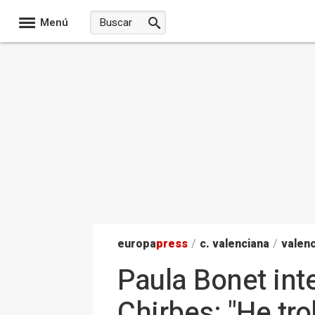
Menú
europa
press
/
c. valenciana
/
valenc
Paula Bonet inte
Chirbes: "He tr