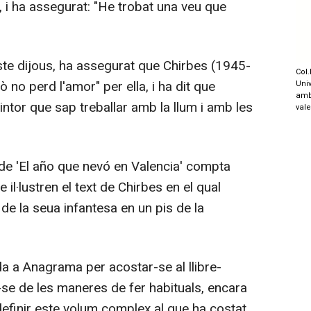
s, i ha assegurat: "He trobat una veu que
e dijous, ha assegurat que Chirbes (1945-
Col.
ò no perd l'amor" per ella, i ha dit que
Univ
amb
intor que sap treballar amb la llum i amb les
val
e 'El año que nevó en Valencia' compta
il·lustren el text de Chirbes en el qual
 de la seua infantesa en un pis de la
 a Anagrama per acostar-se al llibre-
ar-se de les maneres de fer habituals, encara
finir este volum complex al que ha costat