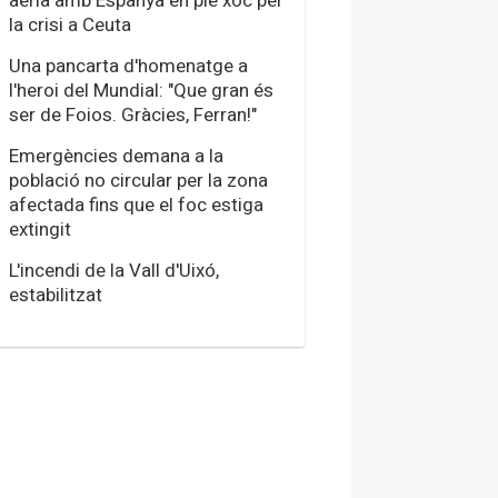
aèria amb Espanya en ple xoc per
la crisi a Ceuta
Una pancarta d'homenatge a
l'heroi del Mundial: "Que gran és
ser de Foios. Gràcies, Ferran!"
Emergències demana a la
població no circular per la zona
afectada fins que el foc estiga
extingit
L'incendi de la Vall d'Uixó,
estabilitzat