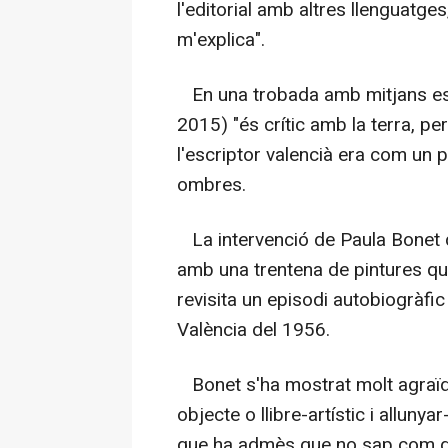
l'editorial amb altres llenguatge
m'explica".
En una trobada amb mitjans est
2015) "és crític amb la terra, per
l'escriptor valencià era com un p
ombres.
La intervenció de Paula Bonet d
amb una trentena de pintures que 
revisita un episodi autobiogràfic
València del 1956.
Bonet s'ha mostrat molt agraïda
objecte o llibre-artístic i alluny
que ha admès que no sap com de