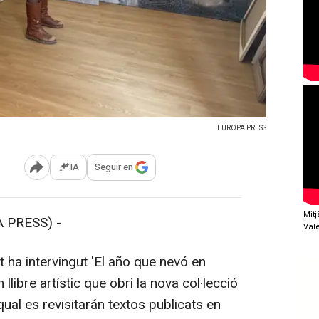
EUROPA PRESS
IA
Seguir en
Abrir opciones para compartir
Mit
 PRESS) -
Val
 ha intervingut 'El año que nevó en
llibre artístic que obri la nova col·lecció
ual es revisitarán textos publicats en