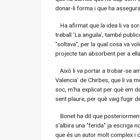
donar-li forma i que ha assegura
Ha afirmat que la idea li va sorg
treball 'La anguila', també publi
"soltava", per la qual cosa va vo
projecte tan absorbent per a ella 
Això li va portar a trobar-se am
Valencia' de Chirbes, que li va mo
soc, m'ha explicat per què em do
sent plaure, per què vaig fugir d
Bonet ha dit que posteriorment v
s'albira una "ferida" ja escriga no
que és un autor molt complex i col