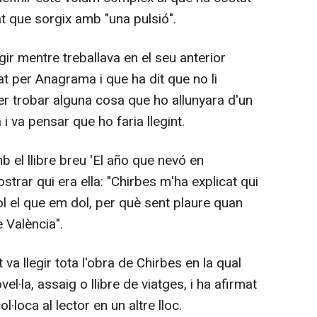
t que sorgix amb "una pulsió".
ir mentre treballava en el seu anterior
cat per Anagrama i que ha dit que no li
ler trobar alguna cosa que ho allunyara d'un
i va pensar que ho faria llegint.
b el llibre breu 'El año que nevó en
strar qui era ella: "Chirbes m'ha explicat qui
l el que em dol, per què sent plaure quan
e València".
a llegir tota l'obra de Chirbes en la qual
vel·la, assaig o llibre de viatges, i ha afirmat
·loca al lector en un altre lloc.