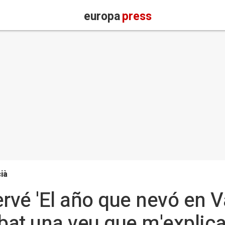
europa
press
ià
rvé 'El año que nevó en V
obat una veu que m'explica