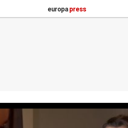
europa
press