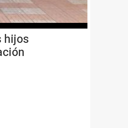
 hijos
ación