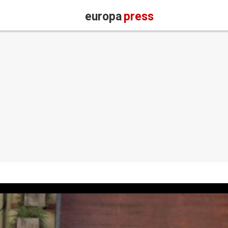
europa
press