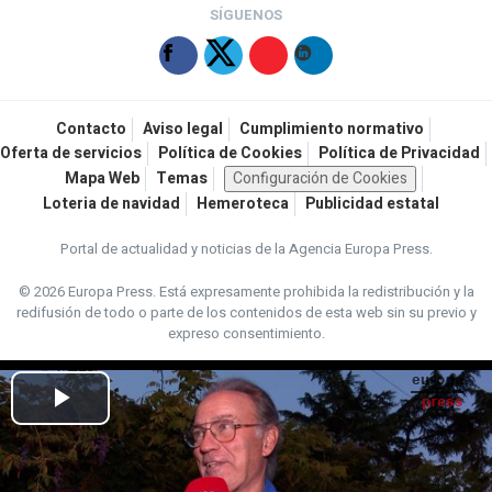
SÍGUENOS
Contacto
Aviso legal
Cumplimiento normativo
Oferta de servicios
Política de Cookies
Política de Privacidad
Mapa Web
Temas
Configuración de Cookies
Loteria de navidad
Hemeroteca
Publicidad estatal
Portal de actualidad y noticias de la Agencia Europa Press.
© 2026 Europa Press.
Está expresamente prohibida la redistribución y la
redifusión de todo o parte de los contenidos de esta web sin su previo y
expreso consentimiento.