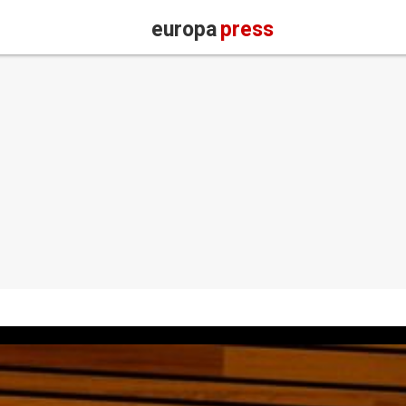
europa
press