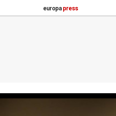
europa
press