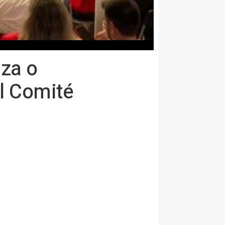
za o
el Comité