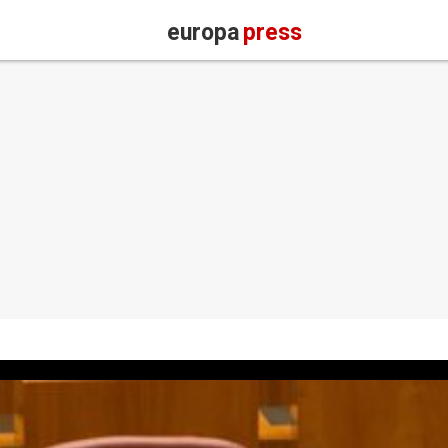
europa
press