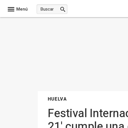
Menú
HUELVA
Festival Interna
21' cumple una