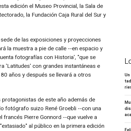
ta edición el Museo Provincial, la Sala de
 Rectorado, la Fundación Caja Rural del Sur y
 sede de las exposiciones y proyecciones
á la muestra a pie de calle --en espacio y
uenta fotografías con Historia', "que se
L
a 'Latitudes' con grandes instantáneas e
 80 años y después se llevará a otros
Un 
tad
ri
s protagonistas de este año además de
Mue
do fotógrafo suizo René Groebli --con una
dis
aca
el francés Pierre Gonnord --que vuelve a
"extasiado" al público en la primera edición
Fel