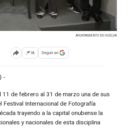
AYUNTAMIENTO DE HUELVA
IA
Seguir en
Abrir opciones para compartir
 -
l 11 de febrero al 31 de marzo una de sus
l Festival Internacional de Fotografía
écada trayendo a la capital onubense la
ionales y nacionales de esta disciplina