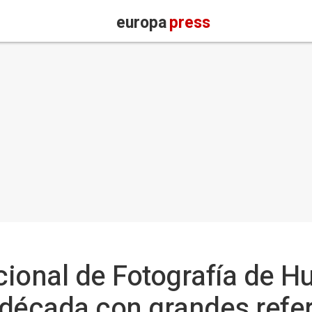
europa
press
cional de Fotografía de Hu
 década con grandes refe