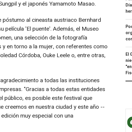
n Sungpil y el japonés Yamamoto Masao.
Día
he
e póstumo al cineasta austriaco Bernhard
Pod
u película 'El puente'. Además, el Museo
org
n, una selección de la fotografía
con
 y en torno a la mujer, con referentes como
El 
oledad Córdoba, Ouke Leele o, entre otras,
nie
"en
Fis
agradecimiento a todas las instituciones
mpresas. "Gracias a todas estas entidades
l público, es posible este festival que
e creemos en nuestra ciudad y este año --
edición muy especial con una