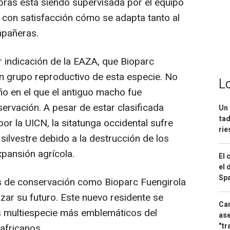
ras está siendo supervisada por el equipo
 con satisfacción cómo se adapta tanto al
mpañeras.
r indicación de la EAZA, que Bioparc
n grupo reproductivo de esta especie. No
L
o en el que el antiguo macho fue
ervación. A pesar de estar clasificada
Un 
tad
r la UICN, la sitatunga occidental sufre
ri
silvestre debido a la destrucción de los
xpansión agrícola.
El 
el 
Spa
os de conservación como Bioparc Fuengirola
zar su futuro. Este nuevo residente se
Can
os multiespecie más emblemáticos del
ase
"tr
africanos.