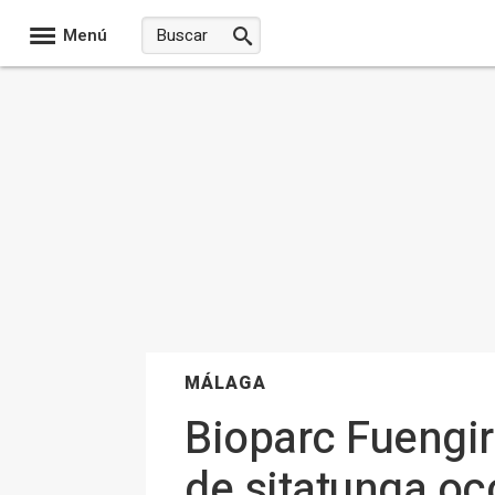
Menú
MÁLAGA
Bioparc Fuengir
de sitatunga oc