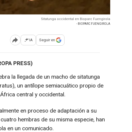
Sitatunga occidental en Bioparc Fuengirola
- BIOPARC FUENGIROLA
IA
Seguir en
Abrir opciones para compartir
ROPA PRESS)
ebra la llegada de un macho de sitatunga
ratus), un antílope semiacuático propio de
frica central y occidental.
ualmente en proceso de adaptación a su
 cuatro hembras de su misma especie, han
ola en un comunicado.