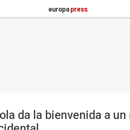
europa
press
ola da la bienvenida a u
cidental