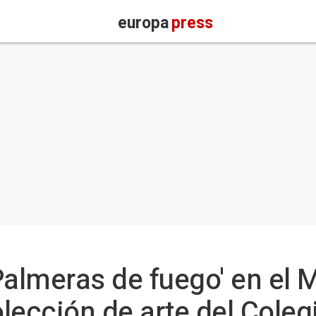
europa
press
'Palmeras de fuego' en e
olección de arte del Coleg