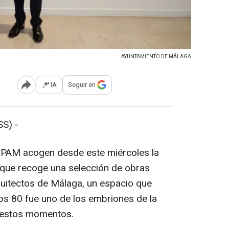
AYUNTAMIENTO DE MÁLAGA
IA
Seguir en
Abrir opciones para compartir
S) -
UPAM acogen desde este miércoles la
 que recoge una selección de obras
quitectos de Málaga, un espacio que
os 80 fue uno de los embriones de la
en estos momentos.