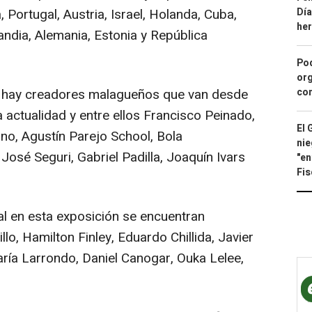
Día
, Portugal, Austria, Israel, Holanda, Cuba,
he
andia, Alemania, Estonia y República
Pod
org
con
os hay creadores malagueños que van desde
a actualidad y entre ellos Francisco Peinado,
El 
o, Agustín Parejo School, Bola
nie
José Seguri, Gabriel Padilla, Joaquín Ivars
"en
Fis
al en esta exposición se encuentran
o, Hamilton Finley, Eduardo Chillida, Javier
ría Larrondo, Daniel Canogar, Ouka Lelee,