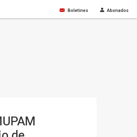
Boletines
Abonados
l MUPAM
io de