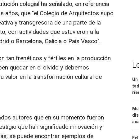
titución colegial ha señalado, en referencia
os años, que "el Colegio de Arquitectos supo
eativa y transgresora de una parte de la
, con actividades que estuvieron a la
rid o Barcelona, Galicia o País Vasco".
 tan frenéticos y fértiles en la producción
L
ben quedar en el olvido y debemos
u valor en la transformación cultural de
Un 
tad
ri
Mue
dis
tados autores que en su momento fueron
aca
estigio que han significado innovación y
más, se puede encontrar ejemplos de
Fel