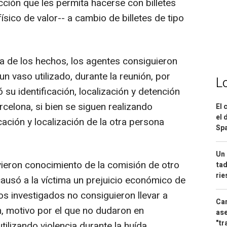
ción que les permita hacerse con billetes
físico de valor-- a cambio de billetes de tipo
a de los hechos, los agentes consiguieron
 un vaso utilizado, durante la reunión, por
L
 su identificación, localización y detención
rcelona, si bien se siguen realizando
El 
el 
cación y localización de la otra persona
Spa
Un 
vieron conocimiento de la comisión de otro
tad
ri
causó a la víctima un prejuicio económico de
os investigados no consiguieron llevar a
Can
n, motivo por el que no dudaron en
ase
"tr
utilizando violencia durante la huída,