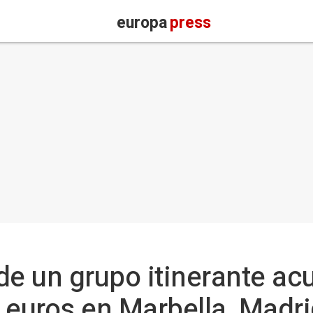
europa
press
de un grupo itinerante a
 euros en Marbella, Madri