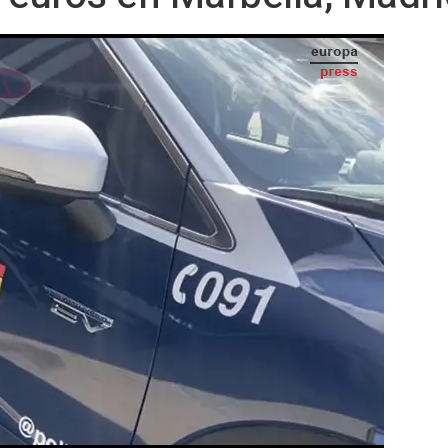
magen de recurso de un vehículo de la Policía Nacional. - POLICÍA NACIONAL - Archivo
IA
Seguir en
Abrir opciones para compartir
S) -
an desarticulado un grupo criminal
omisión de estafas 'Rip Deal'. Los agentes
ue han demostrado un alto grado de
do tres hechos delictivos cometidos en
ante.
udaban en utilizar la violencia para hacerse
o en el ilícito cometido en Alicante, donde