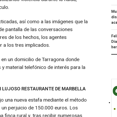
culo.
Mue
dis
cticadas, así como a las imágenes que la
aca
de pantalla de las conversaciones
Fel
res de los hechos, los agentes
Día
r a los tres implicados.
he
o en un domicilio de Tarragona donde
s y material telefónico de interés para la
UN LUJOSO RESTAURANTE DE MARBELLA
jo una nueva estafa mediante el método
ó un perjuicio de 150.000 euros. Los
a finca rural y, tras recibir numerosas