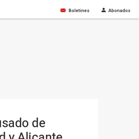
Boletines
Abonados
cusado de
d y Alicante