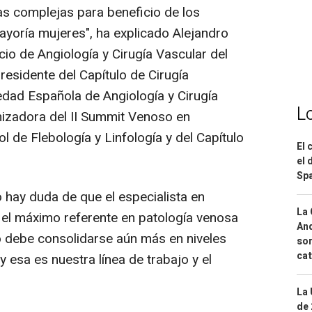
as complejas para beneficio de los
yoría mujeres", ha explicado Alejandro
cio de Angiología y Cirugía Vascular del
esidente del Capítulo de Cirugía
dad Española de Angiología y Cirugía
L
nizadora del II Summit Venoso en
l de Flebología y Linfología y del Capítulo
El 
el 
Spa
 hay duda de que el especialista en
La 
s el máximo referente en patología venosa
And
go debe consolidarse aún más en niveles
sor
cat
 esa es nuestra línea de trabajo y el
La 
de 