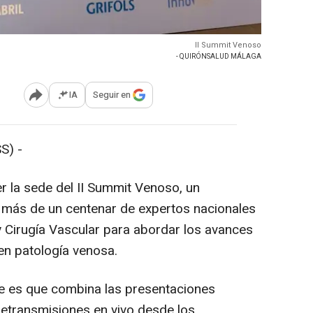
II Summit Venoso
- QUIRÓNSALUD MÁLAGA
IA
Seguir en
Abrir opciones para compartir
S) -
r la sede del II Summit Venoso, un
a más de un centenar de expertos nacionales
y Cirugía Vascular para abordar los avances
en patología venosa.
e es que combina las presentaciones
retransmisiones en vivo desde los