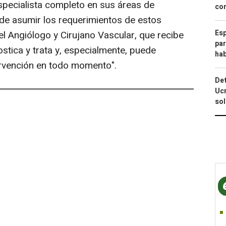
specialista completo en sus áreas de
com
ede asumir los requerimientos de estos
Esp
 el Angiólogo y Cirujano Vascular, que recibe
par
ostica y trata y, especialmente, puede
hab
ervención en todo momento".
Det
Ucr
so