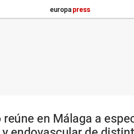
europa
press
reúne en Málaga a especi
r y endovascular de distin