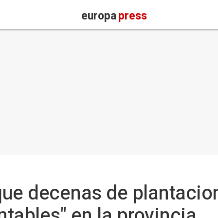
europa
press
ue decenas de plantacion
ntables" en la provincia