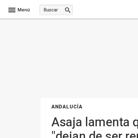
Menú
ANDALUCÍA
Asaja lamenta q
"dejan de ser re