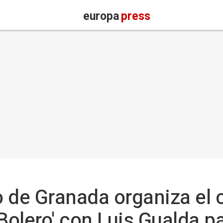
europa
press
 de Granada organiza el 
 Bolero' con Luis Gualda 