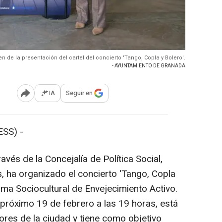
n de la presentación del cartel del concierto 'Tango, Copla y Bolero'.
- AYUNTAMIENTO DE GRANADA
IA
Seguir en
Abrir opciones para compartir
SS) -
vés de la Concejalía de Política Social,
, ha organizado el concierto 'Tango, Copla
ama Sociocultural de Envejecimiento Activo.
 próximo 19 de febrero a las 19 horas, está
res de la ciudad y tiene como objetivo