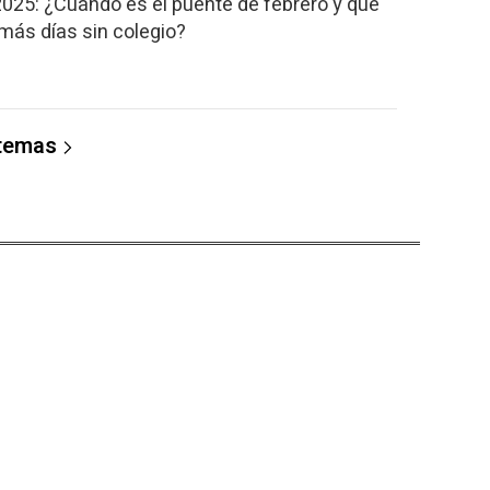
2025: ¿Cuándo es el puente de febrero y qué
 más días sin colegio?
 temas