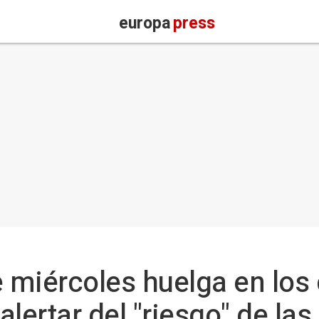
europa
press
miércoles huelga en los 
lertar del "riesgo" de la