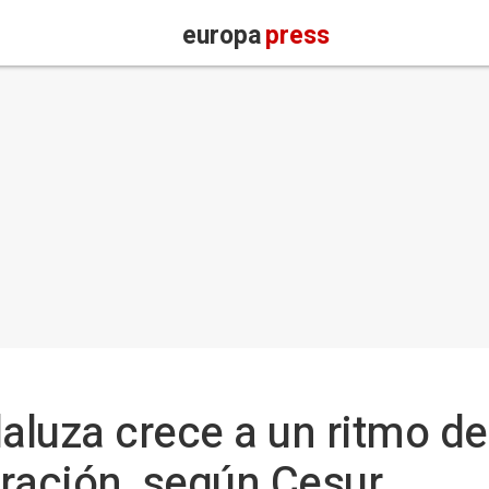
europa
press
daluza crece a un ritmo de
ración, según Cesur