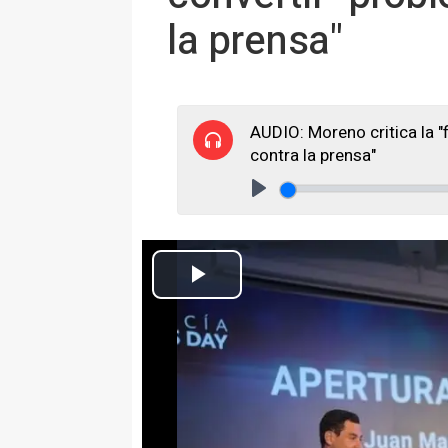
la prensa"
AUDIO: Moreno critica la "
contra la prensa"
Play
El presidente de la Junta, Juanma Moreno, interviene en Sevilla 
Europa Press Andalucía
Actualizado: miércoles, 25 septiembre 2024 18:23
SEVILLA 25 Sep. (EUROPA PRES