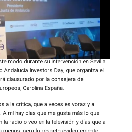
dalucía, Juanma Moreno, ha criticado este
" emprendida por el Gobierno de Pedro
as a los medios de comunicación incluidas
 por la Democracia y ha alertado sobre el
ersonales" en una "batalla contra la
e modo durante su intervención en Sevilla
ro Andalucía Investors Day, que organiza el
erá clausurado por la consejera de
uropeos, Carolina España.
 a la crítica, que a veces es voraz y a
. A mí hay días que me gusta más lo que
 la radio o veo en la televisión y días que a
a menos, pero lo respeto evidentemente