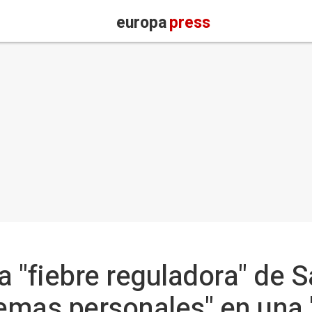
europa
press
la "fiebre reguladora" de 
lemas personales" en una 