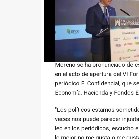
El presidente de la Junta de An
miércoles la "fiebre reguladora
Sánchez con las medidas relativ
en el denominado Plan de Acción
riesgo de convertir "problemas p
prensa".
Moreno se ha pronunciado de est
en el acto de apertura del VI Fo
periódico El Confidencial, que s
Economía, Hacienda y Fondos E
"Los políticos estamos sometidos
veces nos puede parecer injusta
leo en los periódicos, escucho en
lo mejor no me gusta o me gust