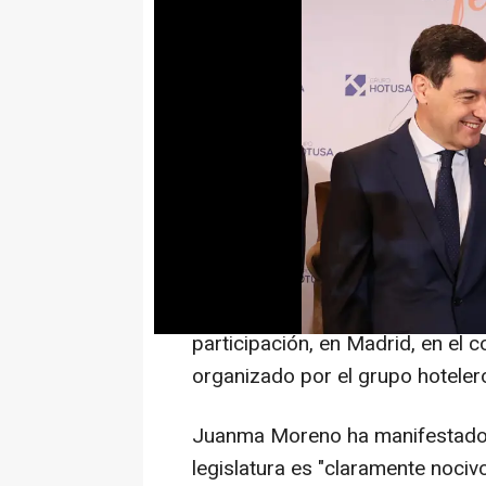
MADRID 11 Abr. (EUROPA PRESS
Los presidentes de Andalucía, J
Mancha, Emiliano García Page (P
reivindicar el bipartidismo y h
garanticen legislaturas con gob
estén sometidos a formaciones m
Así se han pronunciado Juanma 
participación, en Madrid, en el co
organizado por el grupo hoteler
Juanma Moreno ha manifestado 
legislatura es "claramente nocivo