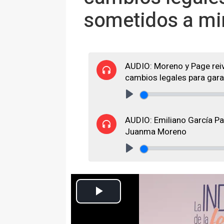
sometidos a mi
AUDIO: Moreno y Page reiv
cambios legales para gara
Play
AUDIO: Emiliano García Pa
Juanma Moreno
Play
El presidente de la Junta de Andalucía, Juanma Moreno (i), y
'Turismo como Motor de Desarrollo: Estrategias y Desafíos para 
Europa Press Andalucía
Actualizado: viernes, 11 abril 2025 17:47