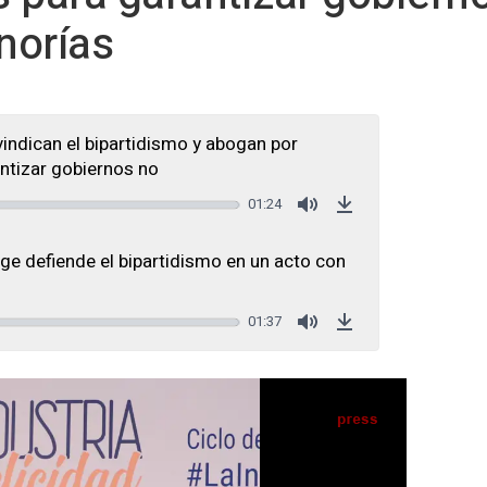
norías
indican el bipartidismo y abogan por
ntizar gobiernos no
01:24
Mute
Download
ge defiende el bipartidismo en un acto con
01:37
Mute
Download
 el presidente de Castilla-La Mancha, Emiliano García-Page (d), durante el desayuno
el Futuro de las Comunidades Autónomas', organiz - Marta Fernández - Europa Press
IA
Seguir en
Abrir opciones para compartir