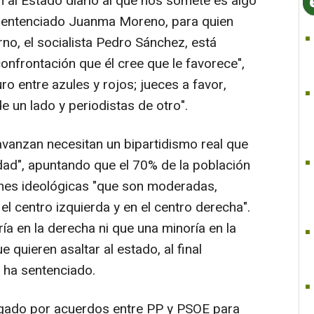
ón al Estado diario al que nos somete es algo
 sentenciado Juanma Moreno, para quien
no, el socialista Pedro Sánchez, está
confrontación que él cree que le favorece",
ro entre azules y rojos; jueces a favor,
e un lado y periodistas de otro".
avanzan necesitan un bipartidismo real que
edad", apuntando que el 70% de la población
ones ideológicas "que son moderadas,
 el centro izquierda y en el centro derecha".
ía en la derecha ni que una minoría en la
 quieren asaltar al estado, al final
, ha sentenciado.
gado por acuerdos entre PP y PSOE para