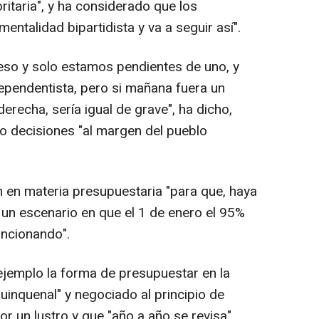
ritaria", y ha considerado que los
entalidad bipartidista y va a seguir así".
eso y solo estamos pendientes de uno, y
ependentista, pero si mañana fuera un
derecha, sería igual de grave", ha dicho,
 decisiones "al margen del pueblo
n en materia presupuestaria "para que, haya
un escenario en que el 1 de enero el 95%
uncionando".
jemplo la forma de presupuestar en la
inquenal" y negociado al principio de
 un lustro y que "año a año se revisa".