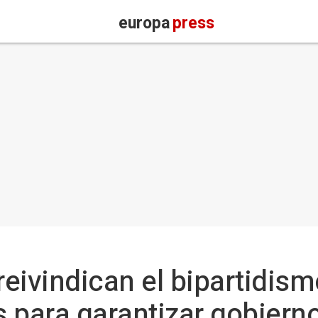
europa
press
eivindican el bipartidis
 para garantizar gobiern