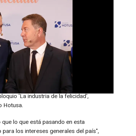
) -
uanma Moreno (PP), y de Castilla La
SOE), han coincidido ese viernes en
an abogado por posibles cambios legales que
iernos estables de las mayorías que no
inoritarias.
Moreno y García Page, durante su
loquio 'La industria de la felicidad',
o Hotusa.
que lo que está pasando en esta
 para los intereses generales del país",