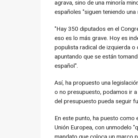
agrava, sino de una minoría mino
españoles "siguen teniendo una m
"Hay 350 diputados en el Congr
eso es lo más grave. Hoy es ind
populista radical de izquierda o 
apuntando que se están tomando
español".
Así, ha propuesto una legislació
o no presupuesto, podamos ir a 
del presupuesto pueda seguir f
En este punto, ha puesto como e
Unión Europea, con unmodelo "qu
mandato que coloca un marco por