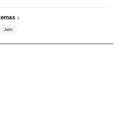
 temas
Jaén