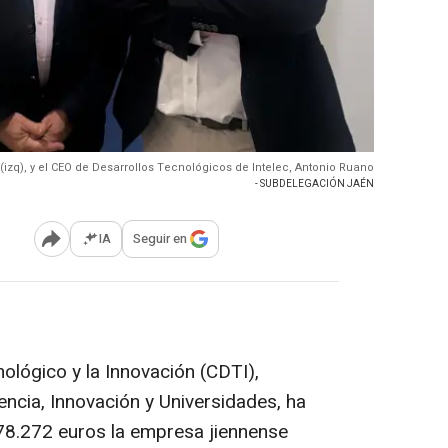
zq), y el CEO de Desarrollos Tecnológicos de Intelec, Antonio Ruano
- SUBDELEGACIÓN JAÉN
IA
Seguir en
Abrir opciones para compartir
nológico y la Innovación (CDTI),
encia, Innovación y Universidades, ha
8.272 euros la empresa jiennense