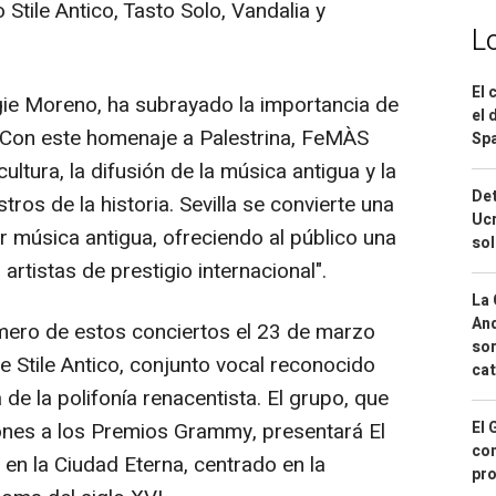
tile Antico, Tasto Solo, Vandalia y
L
El 
ngie Moreno, ha subrayado la importancia de
el 
: "Con este homenaje a Palestrina, FeMÀS
Spa
ltura, la difusión de la música antigua y la
Det
ros de la historia. Sevilla se convierte una
Ucr
r música antigua, ofreciendo al público una
so
rtistas de prestigio internacional".
La 
And
imero de estos conciertos el 23 de marzo
sor
e Stile Antico, conjunto vocal reconocido
cat
de la polifonía renacentista. El grupo, que
ones a los Premios Grammy, presentará El
El 
con
 en la Ciudad Eterna, centrado en la
pro