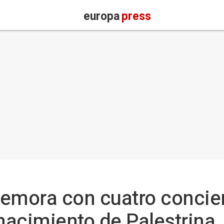
europa
press
mora con cuatro concier
 nacimiento de Palestrina