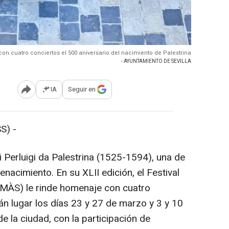
 cuatro conciertos el 500 aniversario del nacimiento de Palestrina
- AYUNTAMIENTO DE SEVILLA
IA
Seguir en
Abrir opciones para compartir
S) -
 Perluigi da Palestrina (1525-1594), una de
enacimiento. En su XLII edición, el Festival
eMÀS) le rinde homenaje con cuatro
án lugar los días 23 y 27 de marzo y 3 y 10
de la ciudad, con la participación de