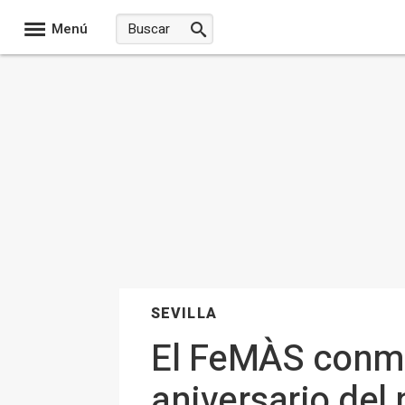
Menú
SEVILLA
El FeMÀS conme
aniversario del