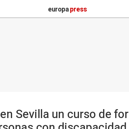
europa
press
 en Sevilla un curso de fo
rsonas con discapacidad