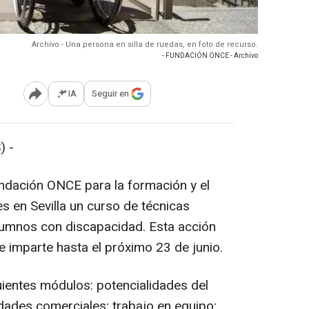
Archivo - Una persona en silla de ruedas, en foto de recurso.
- FUNDACIÓN ONCE - Archivo
IA
Seguir en
Abrir opciones para compartir
) -
undación ONCE para la formación y el
 en Sevilla un curso de técnicas
lumnos con discapacidad. Esta acción
e imparte hasta el próximo 23 de junio.
guientes módulos: potencialidades del
dades comerciales; trabajo en equipo;