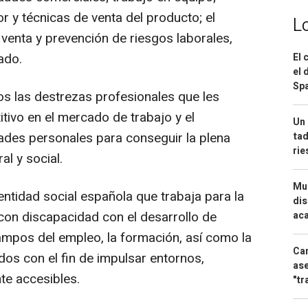
or y técnicas de venta del producto; el
L
 venta y prevención de riesgos laborales,
ado.
El 
el 
Spa
os las destrezas profesionales que les
tivo en el mercado de trabajo y el
Un 
dades personales para conseguir la plena
tad
ri
al y social.
Mue
ntidad social española que trabaja para la
dis
 con discapacidad con el desarrollo de
aca
campos del empleo, la formación, así como la
Can
odos con el fin de impulsar entornos,
ase
te accesibles.
"tr