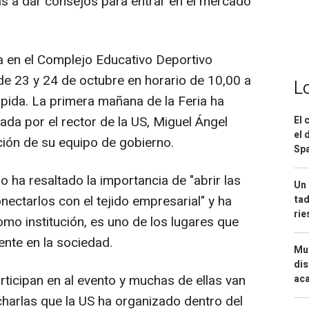
as a dar consejos para entrar en el mercado
a en el Complejo Educativo Deportivo
de 23 y 24 de octubre en horario de 10,00 a
L
pida. La primera mañana de la Feria ha
tada por el rector de la US, Miguel Ángel
El 
el 
ción de su equipo de gobierno.
Spa
 ha resaltado la importancia de "abrir las
Un 
ectarlos con el tejido empresarial" y ha
tad
ri
mo institución, es uno de los lugares que
nte en la sociedad.
Mue
dis
icipan en al evento y muchas de ellas van
aca
charlas que la US ha organizado dentro del