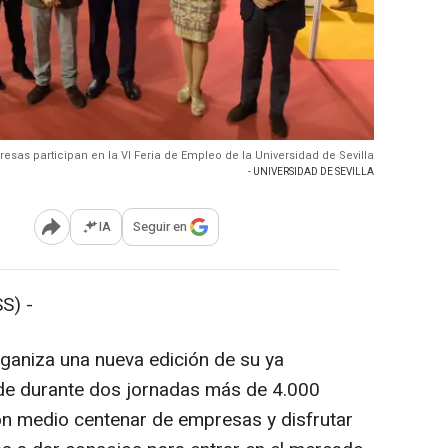
sas participan en la VI Feria de Empleo de la Universidad de Sevilla
- UNIVERSIDAD DE SEVILLA
IA
Seguir en
Abrir opciones para compartir
S) -
rganiza una nueva edición de su ya
nde durante dos jornadas más de 4.000
on medio centenar de empresas y disfrutar