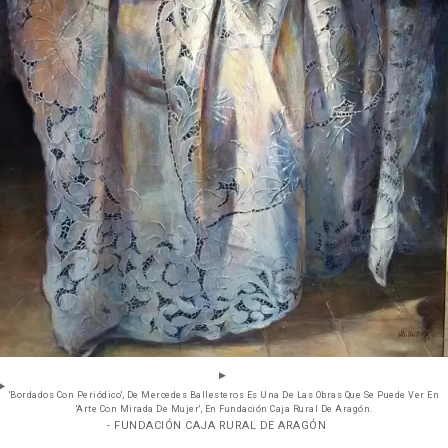
'Bordados Con Periódico', De Mercedes Ballesteros Es Una De Las Obras Que Se Puede Ver En
'Arte Con Mirada De Mujer', En Fundación Caja Rural De Aragón.
- FUNDACIÓN CAJA RURAL DE ARAGÓN