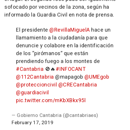
sofocado por vecinos de la zona, según ha
informado la Guardia Civil en nota de prensa.
El presidente
@RevillaMiguelA
hace un
llamamiento a la ciudadanía para que
denuncie y colabore en la identificación
de los “pirómanos” que están
prendiendo fuego a los montes de
#Cantabria
🚫🔥
#INFOCANT
@112Cantabria
@mapagob
@UMEgob
@proteccioncivil
@CRECantabria
@guardiacivil
pic.twitter.com/mKbXBkx95l
— Gobierno Cantabria (@cantabriaes)
February 17, 2019