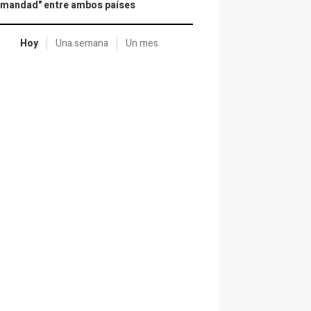
rmandad" entre ambos países
Hoy
Una semana
Un mes