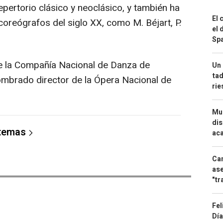
epertorio clásico y neoclásico, y también ha
El 
oreógrafos del siglo XX, como M. Béjart, P.
el 
Spa
 de la Compañía Nacional de Danza de
Un 
tad
mbrado director de la Ópera Nacional de
ri
Mue
dis
 temas
aca
Can
ase
"tr
Fel
Día