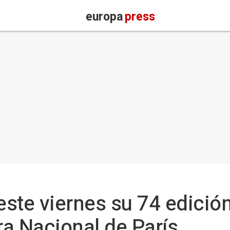
europa
press
este viernes su 74 edición
ra Nacional de París