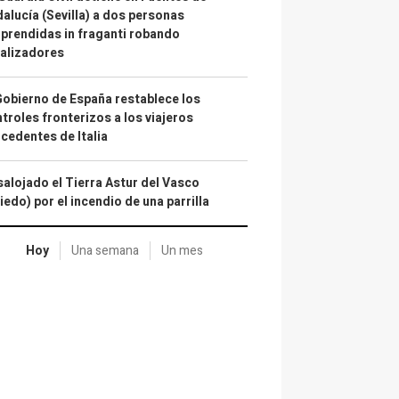
alucía (Sevilla) a dos personas
prendidas in fraganti robando
alizadores
Gobierno de España restablece los
troles fronterizos a los viajeros
cedentes de Italia
alojado el Tierra Astur del Vasco
iedo) por el incendio de una parrilla
Hoy
Una semana
Un mes