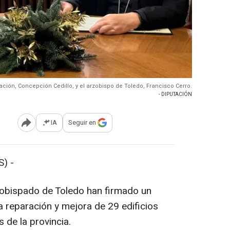
ación, Concepción Cedillo, y el arzobispo de Toledo, Francisco Cerro.
- DIPUTACIÓN
IA
Seguir en
Abrir opciones para compartir
) -
zobispado de Toledo han firmado un
a reparación y mejora de 29 edificios
s de la provincia.