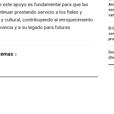
e este apoyo es fundamental para que las
And
sor
inuar prestando servicio a los fieles y
cat
 y cultural, contribuyendo al enriquecimiento
ovincia y a su legado para futuras
El 
con
pro
Des
 temas
(Ov