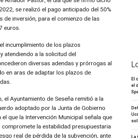
e Amador Pastor, el día que se firmó dicho
2022, se realizó el pago anticipado del 50%
s de inversión, para el comienzo de las
7 euros.
el incumplimiento de los plazos
y atendiendo a la solicitud del
L
oncedieron diversas adendas y prórrogas al
o en aras de adaptar los plazos de
El 
adas.
el 
Spa
o, el Ayuntamiento de Seseña remitió a la
acuerdo adoptado por la Junta de Gobierno
Det
Ucr
n el que la Intervención Municipal señala que
so
o compromete la estabilidad presupuestaria
iesgo real de pérdida de la subvención, ante
La 