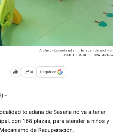
Archivo - Escuela infantil. Imagen de archivo.
- DIPUTACIÓN DE CUENCA - Archivo
IA
Seguir en
Abrir opciones para compartir
) -
localidad toledana de Seseña no va a tener
cipal, con 168 plazas, para atender a niños y
l Mecanismo de Recuperación,