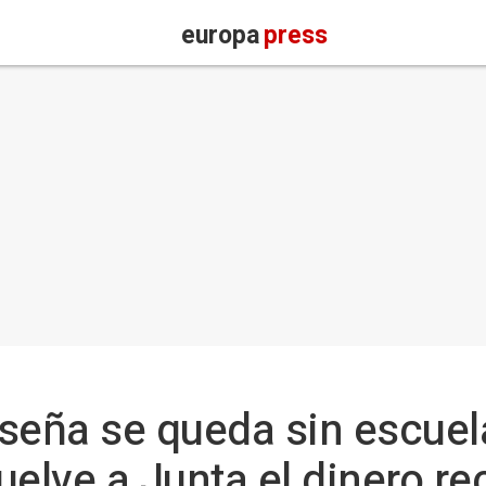
europa
press
eña se queda sin escuela 
elve a Junta el dinero re