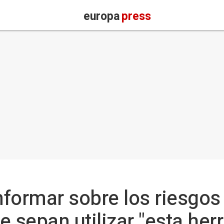
europa
press
nformar sobre los riesgos 
e sepan utilizar "esta he