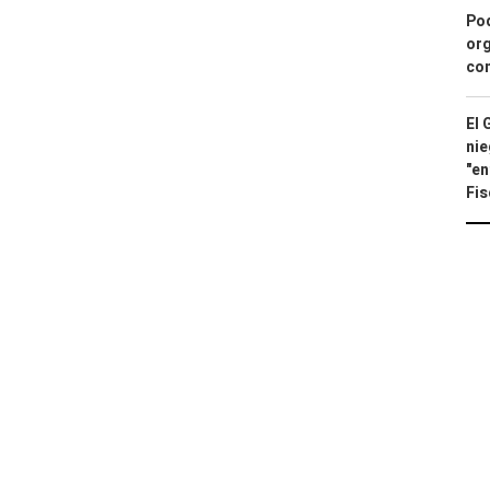
Pod
org
con
El 
nie
"en
Fis