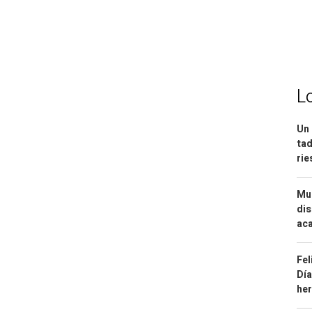
L
Un 
tad
ri
Mue
dis
aca
Fel
Día
he