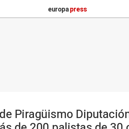
europa
press
de Piragüismo Diputación
s de 200 palistas de 30 c