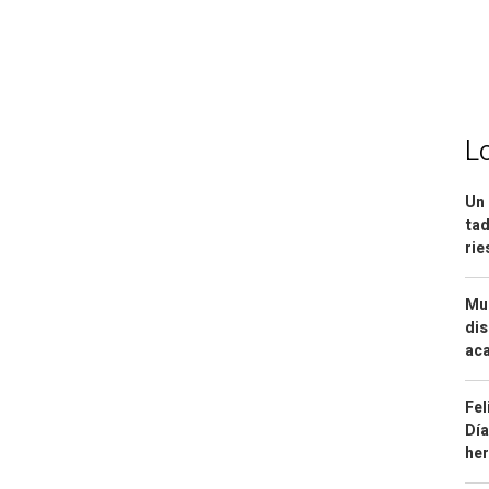
L
Un 
tad
ri
Mue
dis
aca
Fel
Día
he