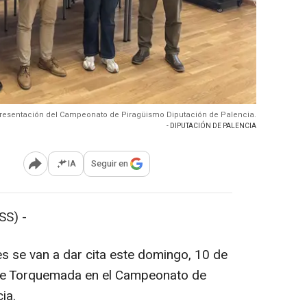
resentación del Campeonato de Piragüismo Diputación de Palencia.
- DIPUTACIÓN DE PALENCIA
IA
Seguir en
Abrir opciones para compartir
SS) -
s se van a dar cita este domingo, 10 de
a de Torquemada en el Campeonato de
ia.