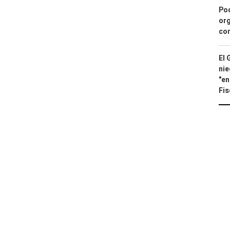
Pod
org
con
El 
nie
"en
Fis