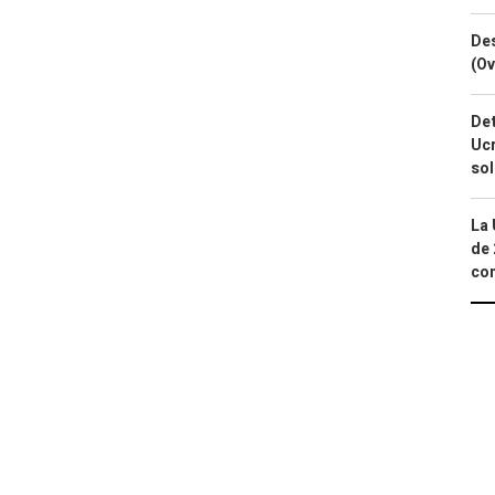
Des
(Ov
Det
Ucr
so
La 
de 
com