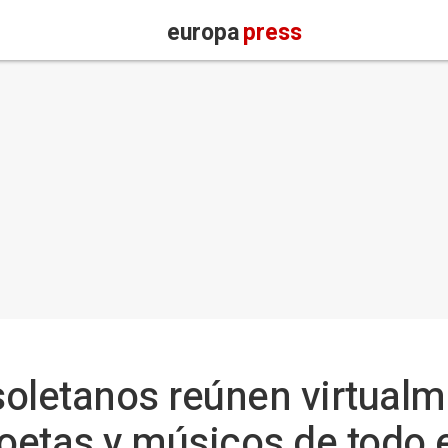
europa
press
isoletanos reúnen virtualm
oetas y músicos de todo 