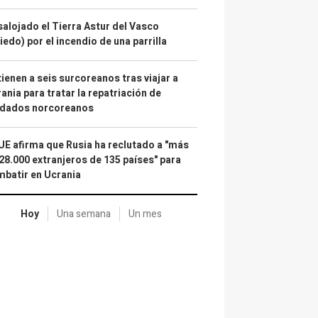
alojado el Tierra Astur del Vasco
iedo) por el incendio de una parrilla
ienen a seis surcoreanos tras viajar a
ania para tratar la repatriación de
ldados norcoreanos
UE afirma que Rusia ha reclutado a "más
28.000 extranjeros de 135 países" para
batir en Ucrania
Hoy
Una semana
Un mes