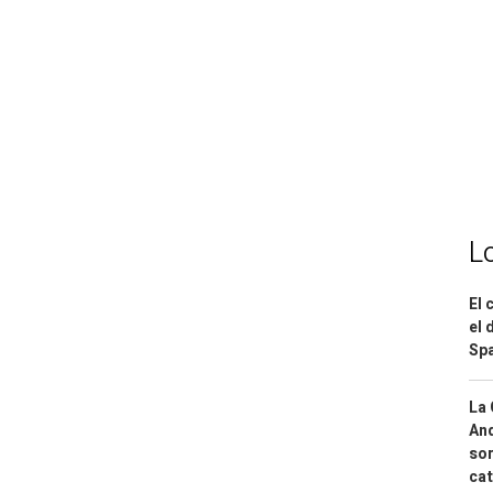
L
El 
el 
Spa
La 
And
sor
cat