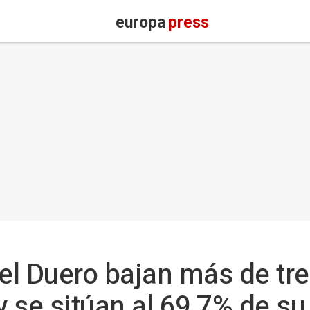
europa
press
l Duero bajan más de tre
 se sitúan al 69,7% de s