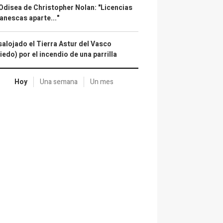
Odisea de Christopher Nolan: "Licencias
anescas aparte..."
alojado el Tierra Astur del Vasco
iedo) por el incendio de una parrilla
Hoy
Una semana
Un mes