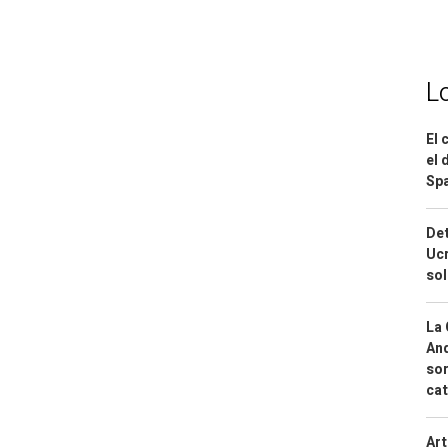
L
El 
el 
Spa
Det
Ucr
so
La 
And
sor
cat
Art