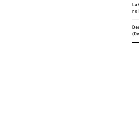
La 
nol
Des
(Ov