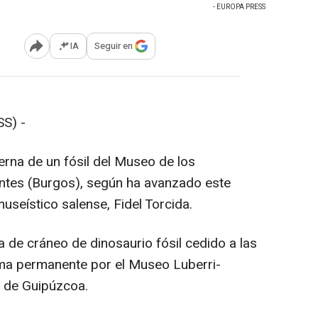
- EUROPA PRESS
IA
Seguir en
Abrir opciones para compartir
S) -
terna de un fósil del Museo de los
antes (Burgos), según ha avanzado este
useístico salense, Fidel Torcida.
a de cráneo de dinosaurio fósil cedido a las
rma permanente por el Museo Luberri-
 de Guipúzcoa.