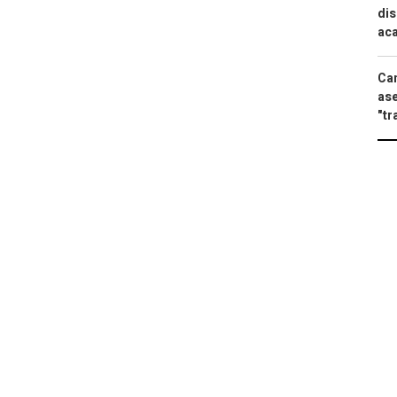
dis
aca
Can
ase
"tr