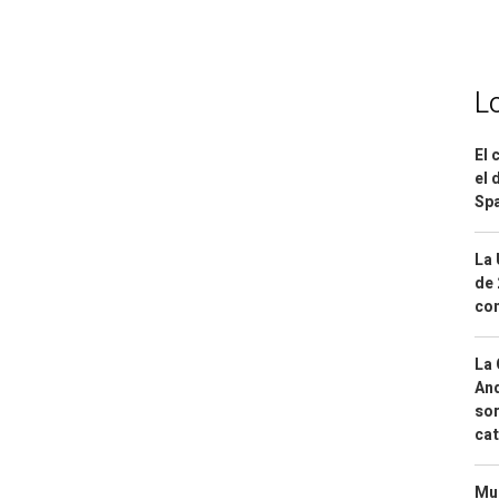
L
El 
el 
Spa
La 
de 
com
La 
And
sor
cat
Mue