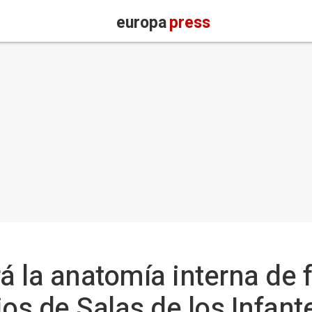
europa
press
rá la anatomía interna de 
ios de Salas de los Infant