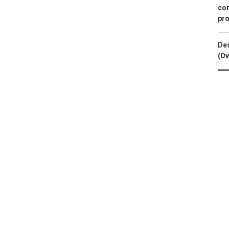
con
pro
Des
(Ov