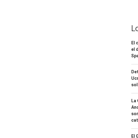
L
El 
el 
Spa
Det
Ucr
so
La 
And
sor
cat
El 