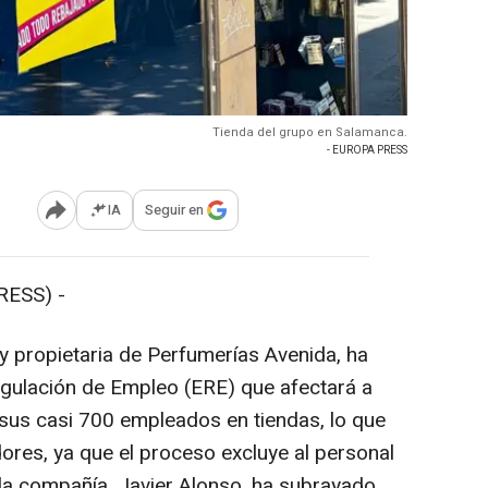
Tienda del grupo en Salamanca.
- EUROPA PRESS
IA
Seguir en
Abrir opciones para compartir
ESS) -
y propietaria de Perfumerías Avenida, ha
gulación de Empleo (ERE) que afectará a
sus casi 700 empleados en tiendas, lo que
ores, ya que el proceso excluye al personal
 la compañía, Javier Alonso, ha subrayado