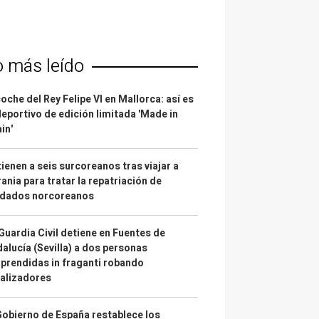
o más leído
coche del Rey Felipe VI en Mallorca: así es
deportivo de edición limitada 'Made in
in'
ienen a seis surcoreanos tras viajar a
ania para tratar la repatriación de
ldados norcoreanos
Guardia Civil detiene en Fuentes de
alucía (Sevilla) a dos personas
prendidas in fraganti robando
alizadores
Gobierno de España restablece los