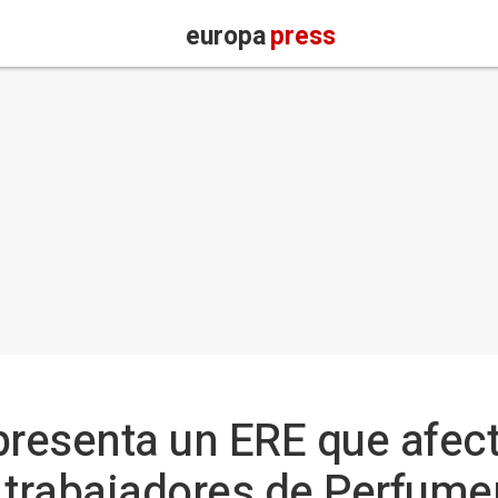
europa
press
presenta un ERE que afect
trabajadores de Perfume